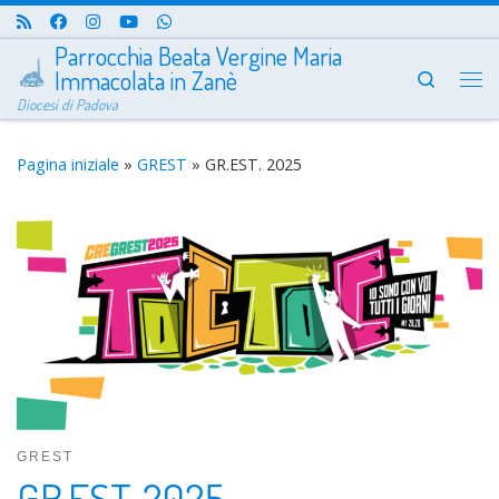
Passa al contenuto
Parrocchia Beata Vergine Maria
Immacolata in Zanè
Search
Me
Diocesi di Padova
Pagina iniziale
»
GREST
»
GR.EST. 2025
GREST
GR.EST. 2025