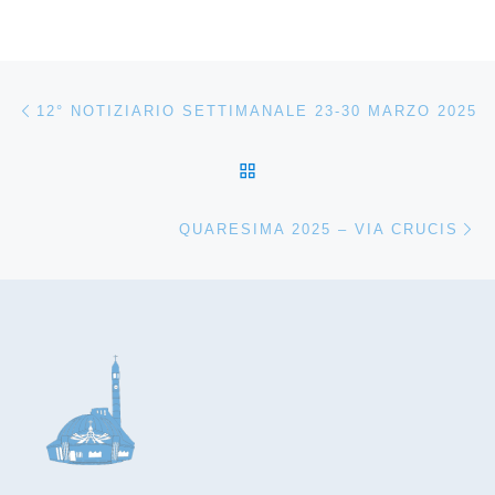
Navigazione articoli
Articolo precedente
12° NOTIZIARIO SETTIMANALE 23-30 MARZO 2025
RITORNA ALLA LISTA DEG
Ar
QUARESIMA 2025 – VIA CRUCIS