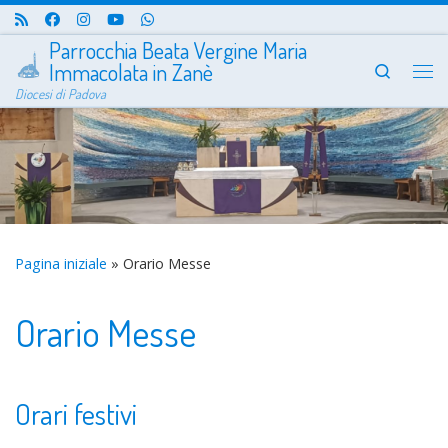
Passa al contenuto
Parrocchia Beata Vergine Maria
Immacolata in Zanè
Search
Me
Diocesi di Padova
Pagina iniziale
»
Orario Messe
Orario Messe
Orari festivi