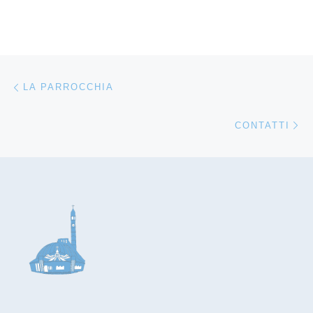
Navigazione articoli
Articolo precedente
LA PARROCCHIA
Ar
CONTATTI