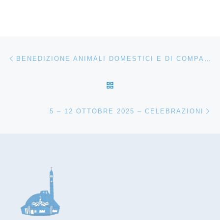
Navigazione articoli
Articolo precedente
BENEDIZIONE ANIMALI DOMESTICI E DI COMPAGNIA
RITORNA ALLA LISTA DEG
Ar
5 – 12 OTTOBRE 2025 – CELEBRAZIONI