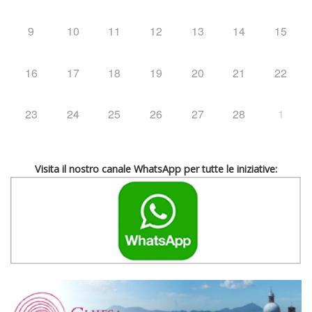
9
10
11
12
13
14
15
16
17
18
19
20
21
22
23
24
25
26
27
28
1
Visita il nostro canale WhatsApp per tutte le iniziative: