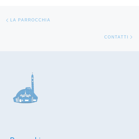
Navigazione articoli
Articolo precedente
LA PARROCCHIA
Ar
CONTATTI