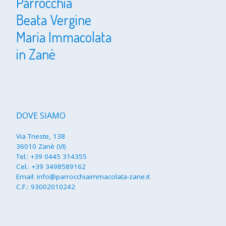
Parrocchia
Beata Vergine
Maria Immacolata
in Zanè
DOVE SIAMO
Via Trieste, 138
36010 Zanè (VI)
Tel.:
+39 0445 314355
Cel.:
+39 3498589162
Email:
info@parrocchiaimmacolata-zane.it
C.F.: 93002010242