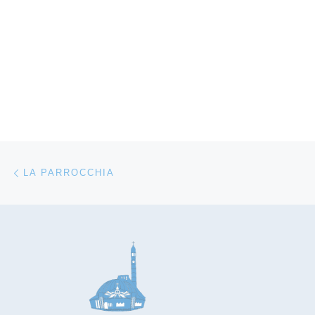
Navigazione articoli
Articolo precedente
LA PARROCCHIA