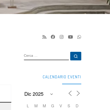
CERCA
Cerca …
CALENDARIO EVENTI
L
M
M
G
V
S
D