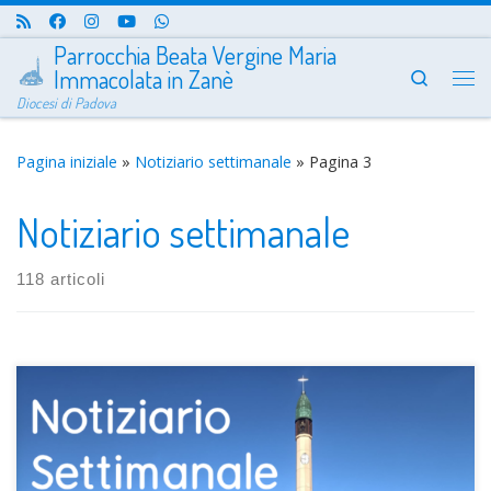
Passa al contenuto
Parrocchia Beata Vergine Maria
Immacolata in Zanè
Search
Me
Diocesi di Padova
Pagina iniziale
»
Notiziario settimanale
»
Pagina 3
Notiziario settimanale
118 articoli