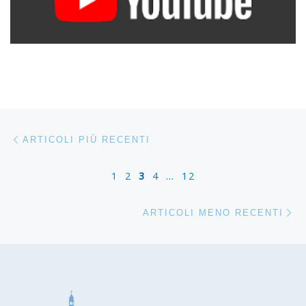
Navigazione articoli
Articoli più recenti
ARTICOLI PIÙ RECENTI
1
2
3
4
…
12
Ar
ARTICOLI MENO RECENTI