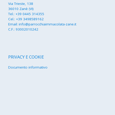
Via Trieste, 138
36010 Zanè (VI)
Tel.:
+39 0445 314355
Cel.:
+39 3498589162
Email:
info@parrocchiaimmacolata-zane.it
C.F.: 93002010242
PRIVACY E COOKIE
Documento informativo