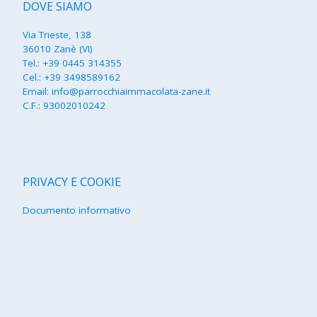
DOVE SIAMO
Via Trieste, 138
36010 Zanè (VI)
Tel.:
+39 0445 314355
Cel.:
+39 3498589162
Email:
info@parrocchiaimmacolata-zane.it
C.F.: 93002010242
PRIVACY E COOKIE
Documento informativo