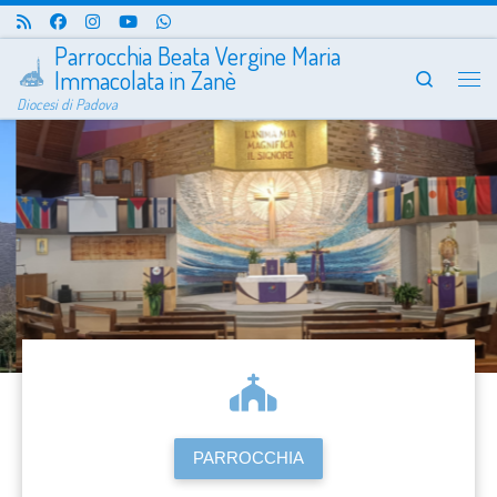
Passa al contenuto
Parrocchia Beata Vergine Maria
Immacolata in Zanè
Search
Me
Diocesi di Padova
PARROCCHIA