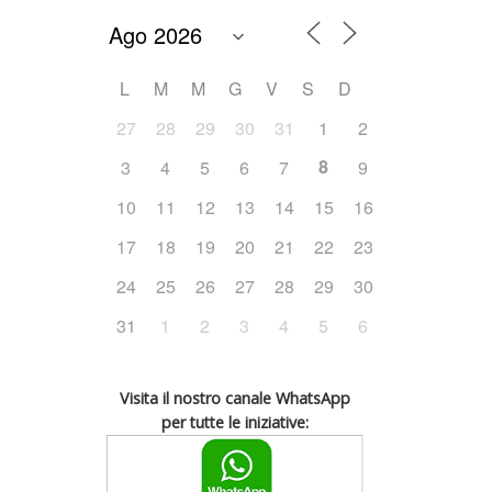
L
M
M
G
V
S
D
27
28
29
30
31
1
2
8
3
4
5
6
7
9
10
11
12
13
14
15
16
17
18
19
20
21
22
23
24
25
26
27
28
29
30
31
1
2
3
4
5
6
Visita il nostro canale WhatsApp
per tutte le iniziative: